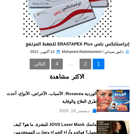
إيراستابكس بلس ERASTAPEX Plus للضغط المرتفع
دكتور صيدلي / Mohamed Abdelmoniem
13 أكتوبر، 2021
1
2
…
4
التالي
الاكثر مشاهدة
الوردية Rosacea: الأسباب، الأعراض، الأنواع، أحدث
طرق العلاج والوقاية
ديسمبر 19, 2025
ماسك JOVS Laser Mask للبشرة, ما هو؟ كيف
يعمل؟ فوائده وآراء الخبراء وتجارب المستخدمين