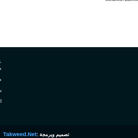
ع
م
م
س
ا
Takweed.Net
تصميم وبرمجة :