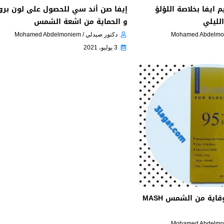
 ايفا بخلاصة اللؤلؤ
إيفا صن أند سي للحصول على لون برو
لليلي
و الحماية من اشعة الشمس
دكتور صيدلي / Mohamed Abdelmoniem
3 يوليو، 2021
ماش صن بلوك للوقاية من الشمس MASH