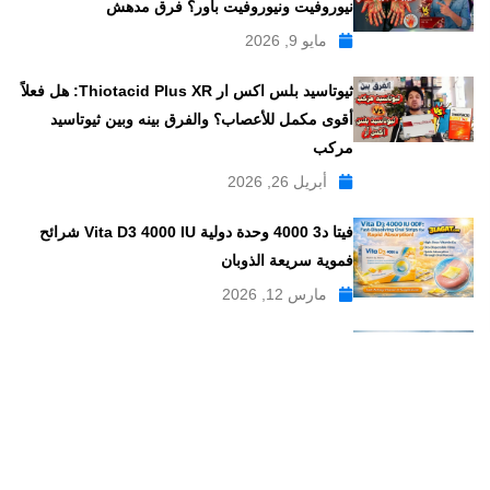
نيوروفيت ونيوروفيت باور؟ فرق مدهش
مايو 9, 2026
ثيوتاسيد بلس اكس ار Thiotacid Plus XR: هل فعلاً
أقوى مكمل للأعصاب؟ والفرق بينه وبين ثيوتاسيد
مركب
أبريل 26, 2026
فيتا د3 4000 وحدة دولية Vita D3 4000 IU شرائح
فموية سريعة الذوبان
مارس 12, 2026
توليتروف Tulitroph لزقات ODF لعلاج نزلات البرد
والكحة الناشفة | أفلام سريعة الذوبان على اللسان
مارس 6, 2026