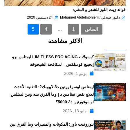
فوائد زيت اللوز للشعر و البشرة
دكتور صيدلي / Mohamed Abdelmoniem
24 ديسمبر، 2020
السابق
1
…
4
5
الاكثر مشاهدة
كبسولات LIMITLESS PRO AGING ليمتلس برو
إيجينج كومبلكس – لمكافحة الشيخوخة
يونيو 1, 2026
ليمتلس اوسوفورتين د3 لايبو-ك2: التقنية الأحدث
لعلاج نقص فيتامين د | وما الفرق بينه وبين ليمتلس
اوسوفورتين د3 5000؟
مايو 13, 2026
نيوروفيت باور: المكونات والمميزات وما الفرق بين