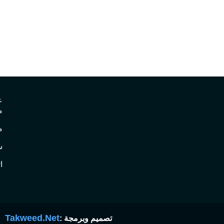
ع
م
م
س
ا
Takweed.Net
تصميم وبرمجة :