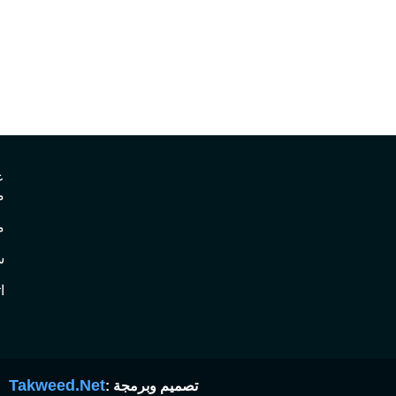
ع
م
م
س
ا
Takweed.Net
تصميم وبرمجة :