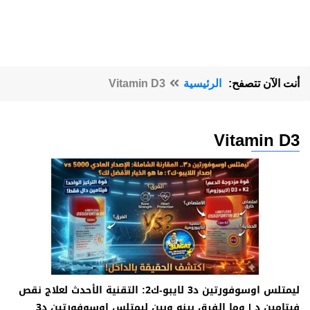
أنت الآن تتصفح:
الرئيسية
Vitamin D3
Vitamin D3
ليمتلس اوسوفورتين د3 لايبو-ك2: التقنية الأحدث لعلاج نقص
فيتامين د | وما الفرق بينه وبين ليمتلس اوسوفورتين د3