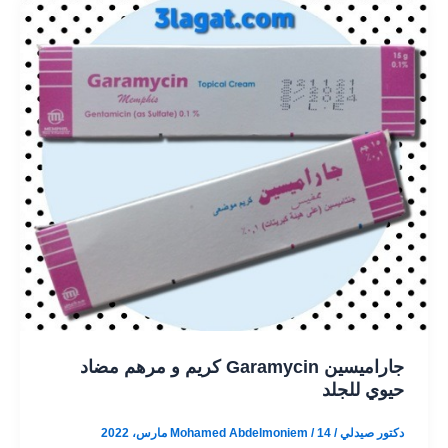
جاراميسين Garamycin كريم و مرهم مضاد
حيوي للجلد
دكتور صيدلي / Mohamed Abdelmoniem
14 مارس، 2022
/