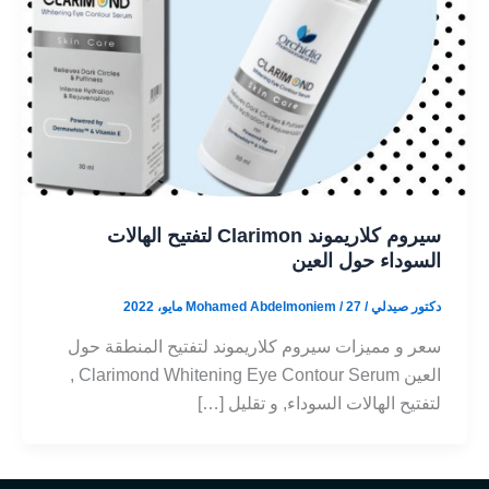
سيروم ﻛﻼرﯾﻤﻮﻧﺪ Clarimon لتفتيح الهالات
السوداء حول العين
دكتور صيدلي / Mohamed Abdelmoniem
27 مايو، 2022
/
سعر و مميزات سيروم ﻛﻼرﯾﻤﻮﻧﺪ لتفتيح المنطقة حول
العين Clarimond Whitening Eye Contour Serum ,
لتفتيح الهالات السوداء, و تقليل […]