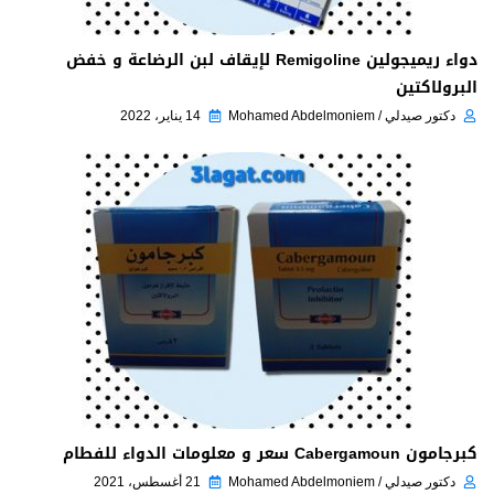
دواء ريميجولين Remigoline لإيقاف لبن الرضاعة و خفض
البرولاكتين
دكتور صيدلي / Mohamed Abdelmoniem
14 يناير، 2022
كبرجامون Cabergamoun سعر و معلومات الدواء للفطام
دكتور صيدلي / Mohamed Abdelmoniem
21 أغسطس، 2021