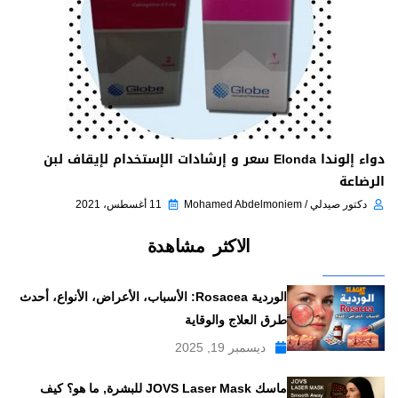
دواء إلوندا Elonda سعر و إرشادات الإستخدام لإيقاف لبن
الرضاعة
دكتور صيدلي / Mohamed Abdelmoniem
11 أغسطس، 2021
الاكثر مشاهدة
الوردية Rosacea: الأسباب، الأعراض، الأنواع، أحدث
طرق العلاج والوقاية
ديسمبر 19, 2025
ماسك JOVS Laser Mask للبشرة, ما هو؟ كيف