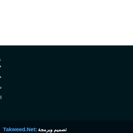
ع
م
م
س
ا
Takweed.Net
تصميم وبرمجة :