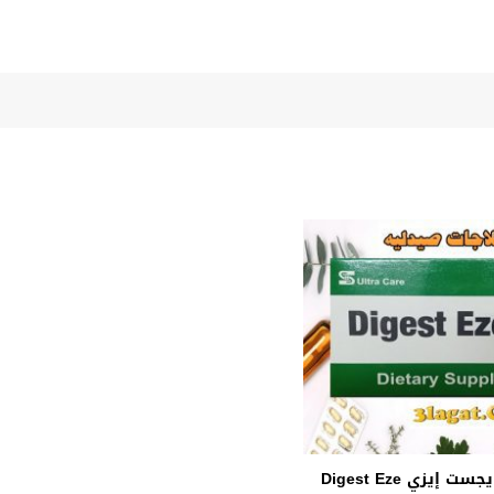
سعر و إرشادات دايجست إيزي Digest Eze