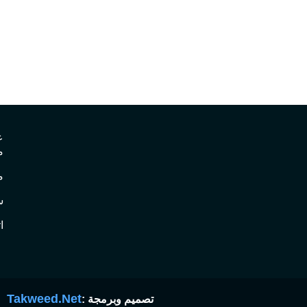
ع
م
م
س
ا
Takweed.Net
تصميم وبرمجة :