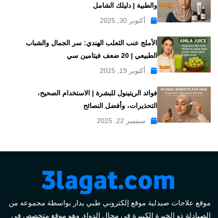
والطبية | دليلك الشامل
أكتوبر 30, 2025
الأملج عنب الثعلب الهندي: سر الجمال والشباب
الطبيعي | 20 ضعف فيتامين سي
أكتوبر 19, 2025
فوائد الريتينول للبشرة | الاستخدام الصحيح،
التحذيرات، وأفضل النصائح
سبتمبر 22, 2025
موقع علاجات صيدلية موقع إلكتروني طبي يدار بواسطة مجموعه من
الصيادلة ذو الخبرة الكبيرة في مجال الدواء, وهو موقع متخصص في