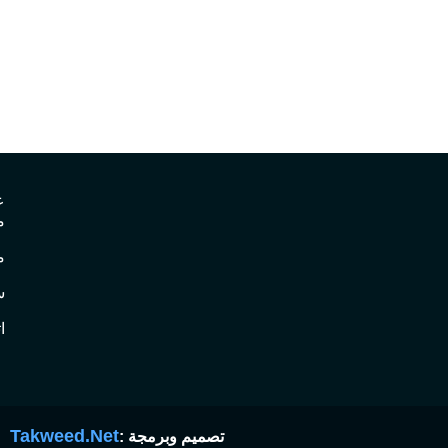
ع
م
م
س
ا
Takweed.Net
تصميم وبرمجة :