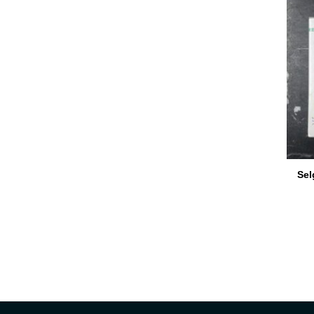
دام سيلجون Selgon