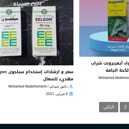
اء أيفيبرونت شراب
سعر و ارشادات إستخ
مهديء للسعال
دكتور صيدلي / Mohamed Abdelmoniem
9 فبراير، 2021
2
التالي