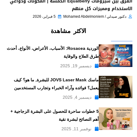
الفرق بين سيرومات Equalberry الخمسة | المكونات ودواعي
الاستخدام ومميزات كل منهم
دكتور صيدلي / Mohamed Abdelmoniem
5 فبراير، 2026
الاكثر مشاهدة
الوردية Rosacea: الأسباب، الأعراض، الأنواع، أحدث
طرق العلاج والوقاية
ديسمبر 19, 2025
ماسك JOVS Laser Mask للبشرة, ما هو؟ كيف
يعمل؟ فوائده وآراء الخبراء وتجارب المستخدمين
ديسمبر 4, 2025
5 خطوات ساحرة للحصول على البشرة الزجاجية +
أهم النصائح لبشرة نقية
نوفمبر 11, 2025