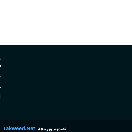
ع
م
م
س
ا
Takweed.Net
تصميم وبرمجة :