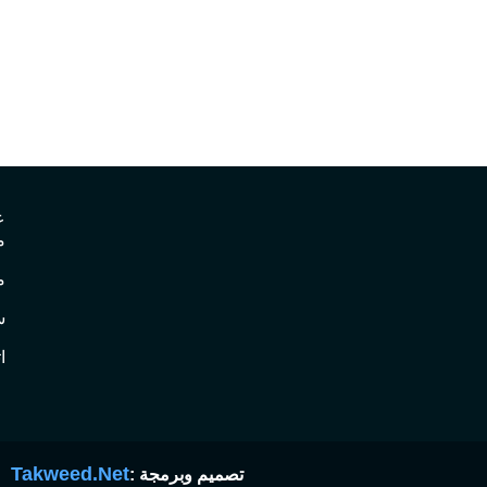
ع
م
م
س
ا
Takweed.Net
تصميم وبرمجة :