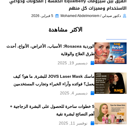
الفرق بين سيرومات Equalberry الخمسة | المكونات ودواعي
الاستخدام ومميزات كل منهم
دكتور صيدلي / Mohamed Abdelmoniem
5 فبراير، 2026
الاكثر مشاهدة
الوردية Rosacea: الأسباب، الأعراض، الأنواع، أحدث
طرق العلاج والوقاية
ديسمبر 19, 2025
ماسك JOVS Laser Mask للبشرة, ما هو؟ كيف
يعمل؟ فوائده وآراء الخبراء وتجارب المستخدمين
ديسمبر 4, 2025
5 خطوات ساحرة للحصول على البشرة الزجاجية +
أهم النصائح لبشرة نقية
نوفمبر 11, 2025