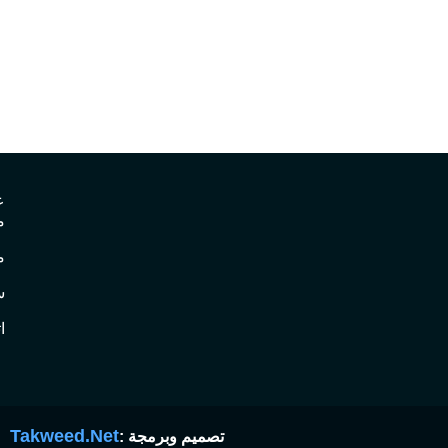
ع
م
م
س
ا
Takweed.Net
تصميم وبرمجة :