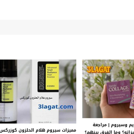
يم وسيروم | مراجعة
مميزات سيروم هلام الحلزون كوزركس
زاته؟ وما الفرق بينهم؟