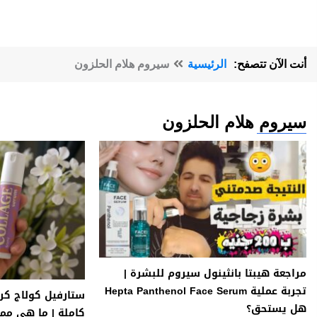
أنت الآن تتصفح:
الرئيسية
سيروم هلام الحلزون
سيروم هلام الحلزون
مراجعة هيبتا بانثينول سيروم للبشرة |
تجربة عملية Hepta Panthenol Face Serum
ستارفيل كولاج كر
هل يستحق؟
كاملة | ما هي ممي