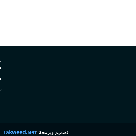
ع
م
م
س
ا
Takweed.Net
تصميم وبرمجة :