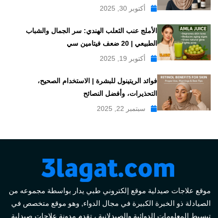
أكتوبر 30, 2025
الأملج عنب الثعلب الهندي: سر الجمال والشباب
الطبيعي | 20 ضعف فيتامين سي
أكتوبر 19, 2025
فوائد الريتينول للبشرة | الاستخدام الصحيح،
التحذيرات، وأفضل النصائح
سبتمبر 22, 2025
موقع علاجات صيدلية موقع إلكتروني طبي يدار بواسطة مجموعه من
الصيادلة ذو الخبرة الكبيرة في مجال الدواء, وهو موقع متخصص في
تبسيط المعلومات الدوائية والصيدلانية ، تقدم مدونة علاجات صيدلية