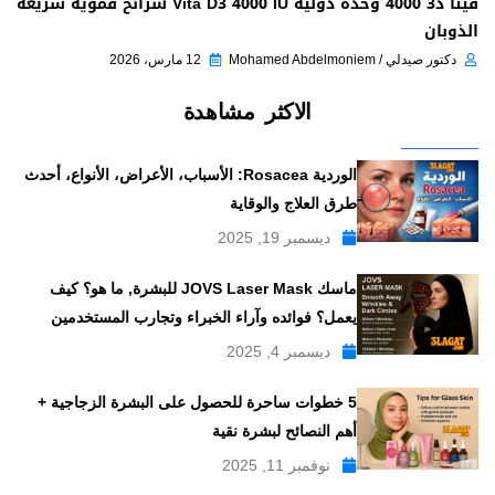
فيتا د3 4000 وحدة دولية Vita D3 4000 IU شرائح فموية سريعة
الذوبان
دكتور صيدلي / Mohamed Abdelmoniem
12 مارس، 2026
الاكثر مشاهدة
الوردية Rosacea: الأسباب، الأعراض، الأنواع، أحدث
طرق العلاج والوقاية
ديسمبر 19, 2025
ماسك JOVS Laser Mask للبشرة, ما هو؟ كيف
يعمل؟ فوائده وآراء الخبراء وتجارب المستخدمين
ديسمبر 4, 2025
5 خطوات ساحرة للحصول على البشرة الزجاجية +
أهم النصائح لبشرة نقية
نوفمبر 11, 2025