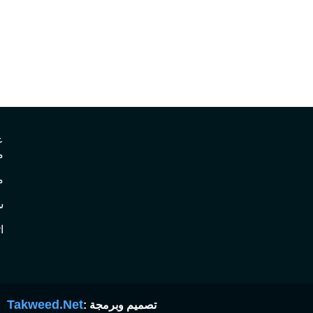
ع
م
م
س
ا
Takweed.Net
تصميم وبرمجة :