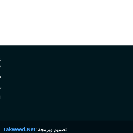
ع
م
م
س
ا
Takweed.Net
تصميم وبرمجة :