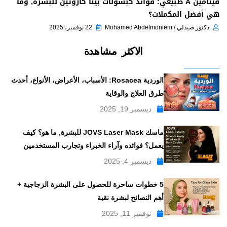
فيتامين A طبيعي: فوائد كبسولات بيتا كاروتين للبشرة, وما
هي أفضل المكملات؟
دكتور صيدلي / Mohamed Abdelmoniem
22 نوفمبر، 2025
الاكثر مشاهدة
الوردية Rosacea: الأسباب، الأعراض، الأنواع، أحدث
طرق العلاج والوقاية
ديسمبر 19, 2025
ماسك JOVS Laser Mask للبشرة, ما هو؟ كيف
يعمل؟ فوائده وآراء الخبراء وتجارب المستخدمين
ديسمبر 4, 2025
5 خطوات ساحرة للحصول على البشرة الزجاجية +
أهم النصائح لبشرة نقية
نوفمبر 11, 2025