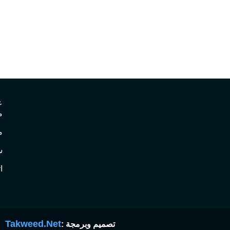
ع
م
م
س
ا
Takweed.Net
تصميم وبرمجة :