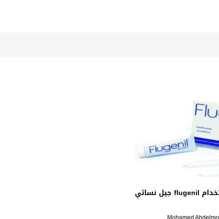
سعر و دواعي استخدام flugenil جيل نسائي