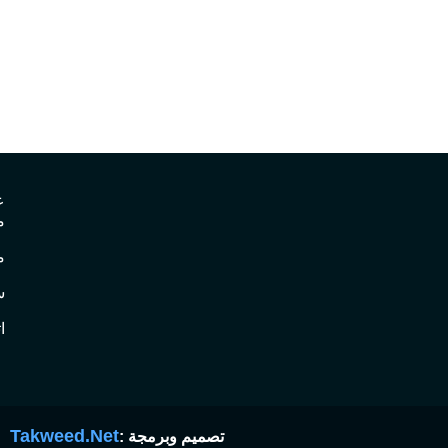
ع
م
م
س
ا
Takweed.Net
تصميم وبرمجة :