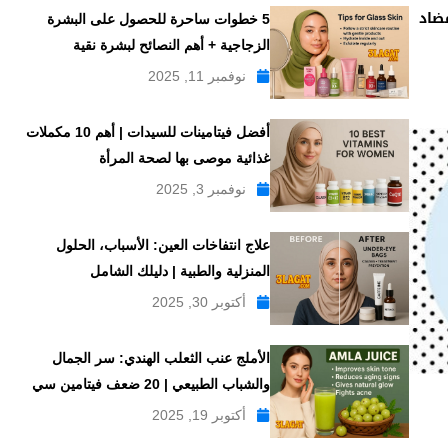
ادات فلوموكس FLUMOX مضاد
5 خطوات ساحرة للحصول على البشرة
الزجاجية + أهم النصائح لبشرة نقية
نوفمبر 11, 2025
أفضل فيتامينات للسيدات | أهم 10 مكملات
غذائية موصى بها لصحة المرأة
نوفمبر 3, 2025
علاج انتفاخات العين: الأسباب، الحلول
المنزلية والطبية | دليلك الشامل
أكتوبر 30, 2025
الأملج عنب الثعلب الهندي: سر الجمال
والشباب الطبيعي | 20 ضعف فيتامين سي
أكتوبر 19, 2025