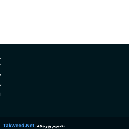
ع
م
م
س
ا
Takweed.Net
تصميم وبرمجة :