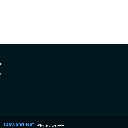
ع
م
م
س
ا
Takweed.Net
تصميم وبرمجة :