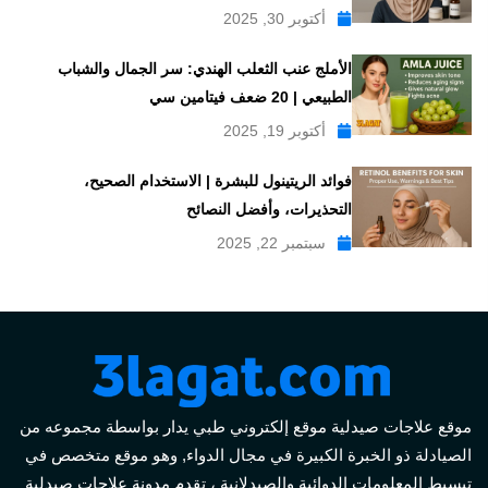
أكتوبر 30, 2025
الأملج عنب الثعلب الهندي: سر الجمال والشباب
الطبيعي | 20 ضعف فيتامين سي
أكتوبر 19, 2025
فوائد الريتينول للبشرة | الاستخدام الصحيح،
التحذيرات، وأفضل النصائح
سبتمبر 22, 2025
موقع علاجات صيدلية موقع إلكتروني طبي يدار بواسطة مجموعه من
الصيادلة ذو الخبرة الكبيرة في مجال الدواء, وهو موقع متخصص في
تبسيط المعلومات الدوائية والصيدلانية ، تقدم مدونة علاجات صيدلية