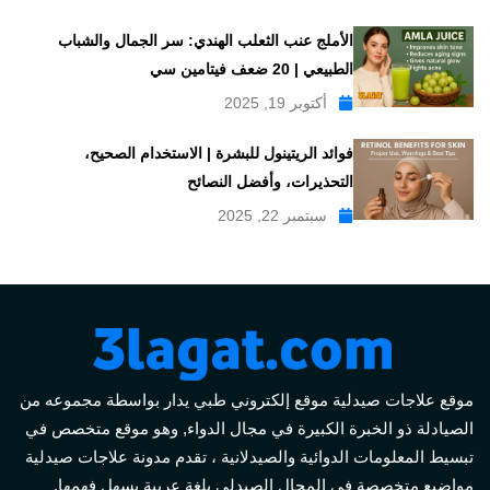
الأملج عنب الثعلب الهندي: سر الجمال والشباب
الطبيعي | 20 ضعف فيتامين سي
أكتوبر 19, 2025
فوائد الريتينول للبشرة | الاستخدام الصحيح،
التحذيرات، وأفضل النصائح
سبتمبر 22, 2025
موقع علاجات صيدلية موقع إلكتروني طبي يدار بواسطة مجموعه من
الصيادلة ذو الخبرة الكبيرة في مجال الدواء, وهو موقع متخصص في
تبسيط المعلومات الدوائية والصيدلانية ، تقدم مدونة علاجات صيدلية
مواضيع متخصصة في المجال الصيدلي بلغة عربية يسهل فهمها.