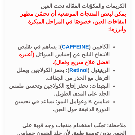
الكريمات والمكوّنات الفعّالة تحت العين
يمكن لبعض المنتجات الموضعية أن تحسّن مظهر
انتفاخات العين
، خصوصًا في المراحل المبكرة
وأبرزها:
الكافيين
(
CAFFEINE
)
:
يساهم في تقليص
الانتفاخ الناتج عن إحتباس السوائل
(أعتبره
افضل علاج سريع وفعال).
الريتينول
(
Retinol
)
:
يحفز الكولاجين ويقلل
الترهل مع الحذر من الجفاف.
الببتيدات:
تحفز إنتاج الكولاجين وتحسن ملمس
الجلد على المدى الطويل.
فيتامين K وعوامل النمو:
تساعد في تحسين
الدورة الدقيقة حول العين.
ملاحظة: تجنّب استخدام منتجات وجه قوية على
الجفن بدون توصية طبية، لأن جلد الجفون حساس,