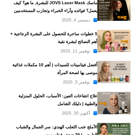
ماسك JOVS Laser Mask للبشرة, ما هو؟ كيف
يعمل؟ فوائده وآراء الخبراء وتجارب المستخدمين
ديسمبر 4, 2025
5 خطوات ساحرة للحصول على البشرة الزجاجية +
أهم النصائح لبشرة نقية
نوفمبر 11, 2025
أفضل فيتامينات للسيدات | أهم 10 مكملات غذائية
موصى بها لصحة المرأة
نوفمبر 3, 2025
علاج انتفاخات العين: الأسباب، الحلول المنزلية
والطبية | دليلك الشامل
أكتوبر 30, 2025
الأملج عنب الثعلب الهندي: سر الجمال والشباب
الطبيعي | 20 ضعف فيتامين سي