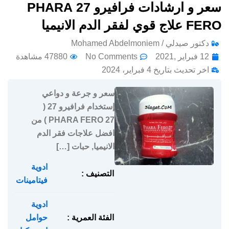
سعر و ارشادات فرافيرو 27 PHARA
FERO علاج قوي لفقر الدم الانيميا
دكتور صيدلي / Mohamed Abdelmoniem
12 فبراير ,2021
No Comments
47880 مشاهدة
اخر تحديث بتاريخ 4 فبراير، 2024
سعر و جرعة و دواعي
إستخدام فرافيرو 27 (
PHARA FERO 27 ) من
افضل علاجات فقر الدم
الانيميا, حبات […]
ادوية
,
التصنيف :
فيتامينات
ادوية
الفئة العمرية :
حوامل
,