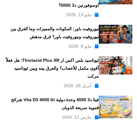
اوسوفورتين د3 5000؟
مايو 13, 2026
نيوروفيت باور: المكونات والمميزات وما الفرق بين
نيوروفيت ونيوروفيت باور؟ فرق مدهش
مايو 9, 2026
ثيوتاسيد بلس اكس ار Thiotacid Plus XR: هل فعلاً
أقوى مكمل للأعصاب؟ والفرق بينه وبين ثيوتاسيد
مركب
أبريل 26, 2026
فيتا د3 4000 وحدة دولية Vita D3 4000 IU شرائح
فموية سريعة الذوبان
مارس 12, 2026