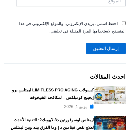
احفظ اسمي، بريدي الإلكتروني، والموقع الإلكتروني في هذا
المتصفح لاستخدامها المرة المقبلة في تعليقي.
احدث المقالات
كبسولات LIMITLESS PRO AGING ليمتلس برو
إيجينج كومبلكس – لمكافحة الشيخوخة
يونيو 1, 2026
ليمتلس اوسوفورتين د3 لايبو-ك2: التقنية الأحدث
لعلاج نقص فيتامين د | وما الفرق بينه وبين ليمتلس