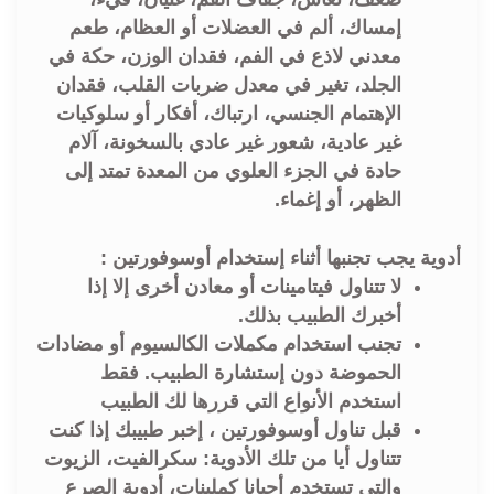
إمساك، ألم في العضلات أو العظام، طعم
معدني لاذع في الفم، فقدان الوزن، حكة في
الجلد، تغير في معدل ضربات القلب، فقدان
الإهتمام الجنسي، ارتباك، أفكار أو سلوكيات
غير عادية، شعور غير عادي بالسخونة، آلام
حادة في الجزء العلوي من المعدة تمتد إلى
الظهر، أو إغماء.
أدوية يجب تجنبها أثناء إستخدام أوسوفورتين :
لا تتناول فيتامينات أو معادن أخرى إلا إذا
أخبرك الطبيب بذلك.
تجنب استخدام مكملات الكالسيوم أو مضادات
الحموضة دون إستشارة الطبيب. فقط
استخدم الأنواع التي قررها لك الطبيب
قبل تناول أوسوفورتين ، إخبر طبيبك إذا كنت
تتناول أيا من تلك الأدوية: سكرالفيت، الزيوت
والتي تستخدم أحيانا كملينات، أدوية الصرع