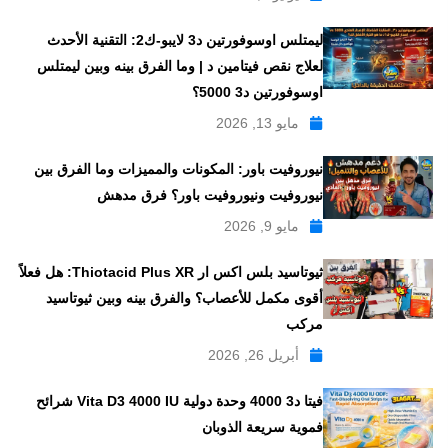
ليمتلس اوسوفورتين د3 لايبو-ك2: التقنية الأحدث
لعلاج نقص فيتامين د | وما الفرق بينه وبين ليمتلس
اوسوفورتين د3 5000؟
مايو 13, 2026
نيوروفيت باور: المكونات والمميزات وما الفرق بين
نيوروفيت ونيوروفيت باور؟ فرق مدهش
مايو 9, 2026
ثيوتاسيد بلس اكس ار Thiotacid Plus XR: هل فعلاً
أقوى مكمل للأعصاب؟ والفرق بينه وبين ثيوتاسيد
مركب
أبريل 26, 2026
فيتا د3 4000 وحدة دولية Vita D3 4000 IU شرائح
فموية سريعة الذوبان