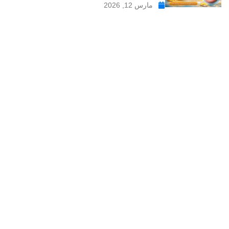
مارس 12, 2026
موقع علاجات صيدلية موقع إلكتروني طبي يدار بواسطة مجموعه من
الصيادلة ذو الخبرة الكبيرة في مجال الدواء, وهو موقع متخصص في
تبسيط المعلومات الدوائية والصيدلانية ، تقدم مدونة علاجات صيدلية
مواضيع متخصصة في المجال الصيدلي بلغة عربية يسهل فهمها.
علاجات صيدلية – موقع صيدلي طبي للمعلومات الدوائية و
مستحضرات التجميل
من نحن
سياسة الخصوصية
اتصل بنا