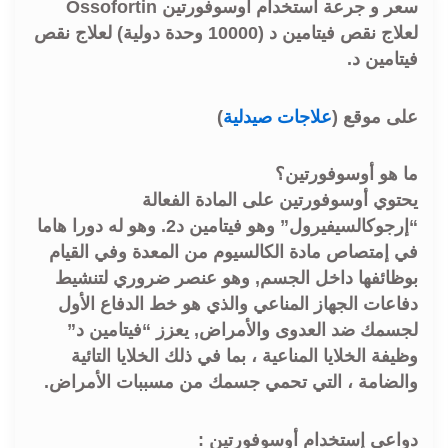
سعر و جرعة استخدام أوسوفورتين Ossofortin
لعلاج نقص فيتامين د (10000 وحدة دولية) لعلاج نقص
فيتامين د.
على موقع (
علاجات صيدلية
)
ما هو أوسوفورتين؟
يحتوي أوسوفورتين على المادة الفعالة
“إرجوكالسيفيرول” وهو فيتامين د2. وهو له دورا هاما
في إمتصاص مادة الكالسيوم من المعدة وفي القيام
بوظائفها داخل الجسم, وهو عنصر ضروري لتنشيط
دفاعات الجهاز المناعي والذي هو خط الدفاع الأول
لجسمك ضد العدوى والأمراض, يعزز “فيتامين د”
وظيفة الخلايا المناعية ، بما في ذلك الخلايا التائية
والضامة ، التي تحمي جسمك من مسببات الأمراض.
دواعي إستخدام أوسوفورتين :