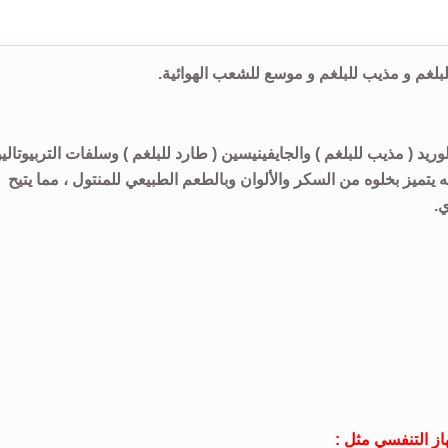
هكسين هيدروكلوريد ( مذيب للبلغم ) والجايفينيسين ( طارد للبلغم ) وسلفات التربيوتالي
يتميز بخلوه من السكر والألوان وبالطعم الطبيعي للمنتول ، مما يتيح
.
ز التنفسي مثل :