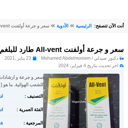
أنت الآن تتصفح:
الرئيسية
الأدوية
سعر و جرعة أولفنت All-vent طارد للبلغم و موسع للشعب الهوائية
سعر و جرعة أولفنت All-vent طارد للبلغم و موسع للشعب الهوائية
دكتور صيدلي / Mohamed Abdelmoniem
23 يناير ,2021
اخر تحديث بتاريخ 4 فبراير، 2024
للشعب الهوائية. ما هو [
التصنيف :
اد
الفئة العمرية :
اد
المرجعية :
a