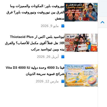
نيوروفيت باور: المكونات والمميزات وما
الفرق بين نيوروفيت ونيوروفيت باور؟ فرق
مدهش
مايو 9, 2026
ثيوتاسيد بلس اكس ار Thiotacid Plus
XR: هل فعلاً أقوى مكمل للأعصاب؟ والفرق
بينه وبين ثيوتاسيد مركب
أبريل 26, 2026
فيتا د3 4000 وحدة دولية Vita D3 4000 IU
شرائح فموية سريعة الذوبان
مارس 12, 2026