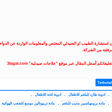
ات صيدلية غير مسؤول عن تناول دواء “All-vent” بدون استشارة الطبيب او الصيدلي المختص والمعلومات الواردة عن الدواء
رفقة من الشركة.
تكم أسفل المقال عبر موقع “علاجات صيدلية” 3lagat.com
Terbutal
,
,
,
ادوية طارد للبلغم للاطفال
ادوية كحة للاطفال
,
,
مادة برومهكسين مذيب للبلغم
مادة تربيوتالين موسع للشعب الهوائية