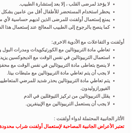
لا يؤخذ لمرضى القلب ، إلا بعد إستشارة الطبيب.
يحظر استخدام المستحضر للأطفال أقل من عامين بشكل تام ويحظر إستخد
يمنع إستعمال أولفنت للمرضى الذين لديهم حساسية لأي من
كما ينصح بالرجوع إلى الطبيب المعالج عند إستعمال هذا الد
أولفنت و التفاعلات مع الأدوية الاخرى:
تعاطي مادة التربيوتالين مع الكورتيكويدات ومدرات البول 
استعمال التربيوتالين في نفس الوقت مع الديجوكسين يزيد 
لا ينصح بتعاطى مادة التربيوتالين في نفس الوقت مع محفز
لا يجب أن يتم تعاطي مادة التربيوتالين مع مثبطات بيتا.
يتم تعاطي مادة التربيوتالين بحذر شديد للمرضي المتعاطيين
الفيورازوليدون.
يقلل التربيوتالين من تركيز الثيوفللين في الدم
لا يجب أن يستعمل التربيوتالين مع الإبينفرين.
الأثار الجانبية المحتملة لدواء أولفنت :
تعتبر الأعراض الجانبية المصاحبة لإستعمال أولفنت شراب محدودة وت