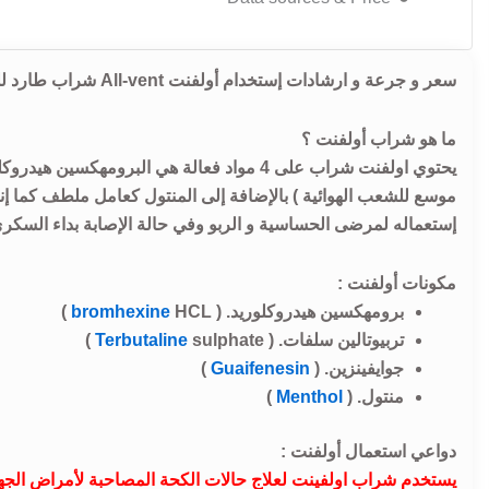
سعر و جرعة و ارشادات إستخدام أولفنت All-vent شراب طارد للبلغم و مذيب للبلغم و موسع للشعب الهوائية.
ما هو شراب أولفنت ؟
يحتوي اولفنت شراب على 4 مواد فعالة هي البروم
موسع للشعب الهوائية ) بالإضافة إلى المنتول كعامل ملطف كما إنه 
إستعماله لمرضى الحساسية و الربو وفي حالة الإصابة بداء السكري
مكونات أولفنت :
برومهكسين هيدروكلوريد. (
HCL )
bromhexine
تربيوتالين سلفات. (
sulphate )
Terbutaline
جوايفينزين. (
Guaifenesin
)
منتول. (
Menthol
)
دواعي استعمال أولفنت :
يستخدم شراب اولفينت لعلاج حالات الكحة المصاحبة لأمراض الجها