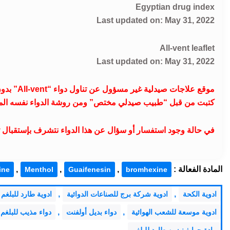
Egyptian drug index
Last updated on: May 31, 2022
All-vent leaflet
Last updated on: May 31, 2022
موقع علاج
كتبت من قبل “طبيب صيدلي مختص” ومن روشة الدواء نفسه الم
في حالة وجود استفسار أو سؤال عن هذا الدواء نتشرف بإستقبال تعليقا
المادة الفعالة :
,
,
,
ine
Menthol
Guaifenesin
bromhexine
,
,
ادوية الكحة
ادوية شركة برج للصناعات الدوائية
ادوية طارد للبلغم
,
,
ادوية موسعة للشعب الهوائية
دواء بديل أولفنت
دواء مذيب للبلغم