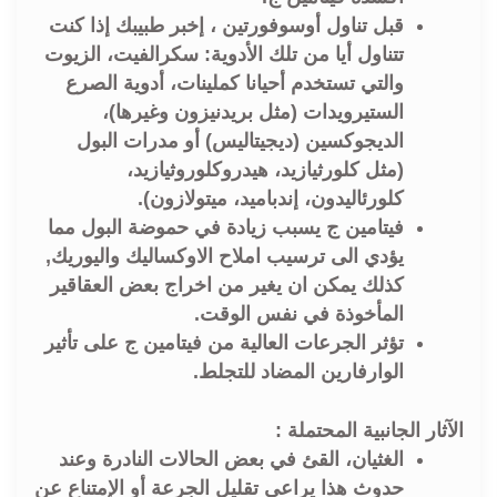
قبل تناول أوسوفورتين ، إخبر طبيبك إذا كنت
تتناول أيا من تلك الأدوية: سكرالفيت، الزيوت
والتي تستخدم أحيانا كملينات، أدوية الصرع
الستيرويدات (مثل بريدنيزون وغيرها)،
الديجوكسين (ديجيتاليس) أو مدرات البول
(مثل كلورثيازيد، هيدروكلوروثيازيد،
کلورئاليدون، إندباميد، ميتولازون).
فيتامين ج يسبب زيادة في حموضة البول مما
يؤدي الى ترسيب املاح الاوكساليك واليوريك,
كذلك يمكن ان يغير من اخراج بعض العقاقير
المأخوذة في نفس الوقت.
تؤثر الجرعات العالية من فيتامين ج على تأثير
الوارفارين المضاد للتجلط.
الآثار الجانبية المحتملة :
الغثيان، القئ في بعض الحالات النادرة وعند
حدوث هذا يراعي تقليل الجرعة أو الإمتناع عن