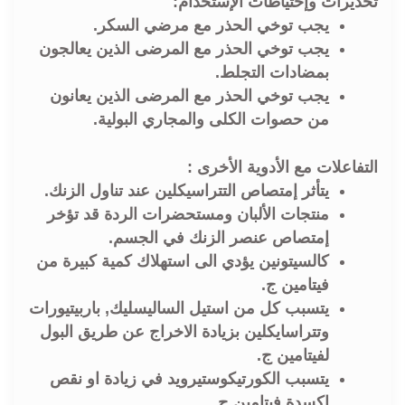
تحذيرات وإحتياطات الإستخدام:
يجب توخي الحذر مع مرضي السكر.
يجب توخي الحذر مع المرضى الذين يعالجون
بمضادات التجلط.
يجب توخي الحذر مع المرضى الذين يعانون
من حصوات الكلى والمجاري البولية.
التفاعلات مع الأدوية الأخرى :
يتأثر إمتصاص التتراسيكلين عند تناول الزنك.
منتجات الألبان ومستحضرات الردة قد تؤخر
إمتصاص عنصر الزنك في الجسم.
كالسيتونين يؤدي الى استهلاك كمية كبيرة من
فيتامين ج.
يتسبب كل من استيل الساليسليك, باربيتيورات
وتتراسايكلين بزيادة الاخراج عن طريق البول
لفيتامين ج.
يتسبب الكورتيكوستيرويد في زيادة او نقص
اكسدة فيتامين ج.