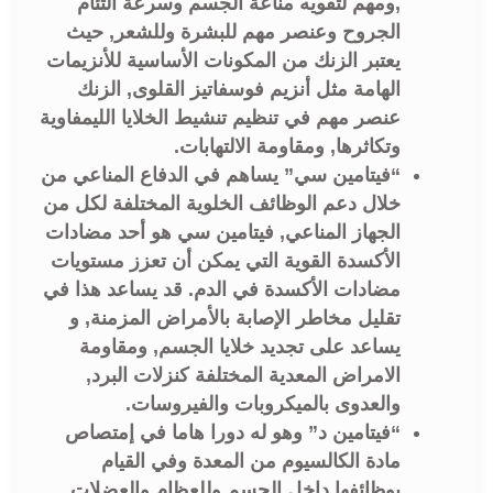
,ومهم لتقويه مناعة الجسم وسرعة التئام
الجروح وعنصر مهم للبشرة وللشعر, حيث
يعتبر الزنك من المكونات الأساسية للأنزيمات
الهامة مثل أنزيم فوسفاتيز القلوی, الزنك
عنصر مهم في تنظيم تنشيط الخلايا الليمفاوية
وتكاثرها, ومقاومة الالتهابات.
“فيتامين سي” يساهم في الدفاع المناعي من
خلال دعم الوظائف الخلوية المختلفة لكل من
الجهاز المناعي,
فيتامين سي هو أحد مضادات
الأكسدة القوية التي يمكن أن تعزز مستويات
مضادات الأكسدة في الدم.
قد يساعد هذا في
تقليل مخاطر الإصابة بالأمراض المزمنة, و
يساعد على تجديد خلايا الجسم, ومقاومة
الامراض المعدية المختلفة كنزلات البرد,
والعدوى بالميكروبات والفيروسات.
“فيتامين د” وهو له دورا هاما في إمتصاص
مادة الكالسيوم من المعدة وفي القيام
بوظائفها داخل الجسم وللعظام والعضلات,