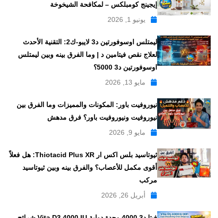
إيجينج كومبلكس – لمكافحة الشيخوخة
يونيو 1, 2026
ليمتلس اوسوفورتين د3 لايبو-ك2: التقنية الأحدث
لعلاج نقص فيتامين د | وما الفرق بينه وبين ليمتلس
اوسوفورتين د3 5000؟
مايو 13, 2026
نيوروفيت باور: المكونات والمميزات وما الفرق بين
نيوروفيت ونيوروفيت باور؟ فرق مدهش
مايو 9, 2026
ثيوتاسيد بلس اكس ار Thiotacid Plus XR: هل فعلاً
أقوى مكمل للأعصاب؟ والفرق بينه وبين ثيوتاسيد
مركب
أبريل 26, 2026
فيتا د3 4000 وحدة دولية Vita D3 4000 IU شرائح