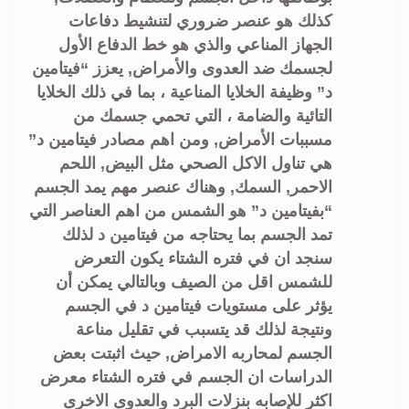
كذلك هو عنصر ضروري لتنشيط دفاعات
الجهاز المناعي والذي هو خط الدفاع الأول
لجسمك ضد العدوى والأمراض, يعزز “فيتامين
د” وظيفة الخلايا المناعية ، بما في ذلك الخلايا
التائية والضامة ، التي تحمي جسمك من
مسببات الأمراض, ومن اهم مصادر فيتامين د”
هي تناول الاكل الصحي مثل البيض, اللحم
الاحمر, السمك, وهناك عنصر مهم يمد الجسم
“بفيتامين د” هو الشمس من اهم العناصر التي
تمد الجسم بما يحتاجه من فيتامين د لذلك
سنجد ان في فتره الشتاء يكون التعرض
للشمس اقل من الصيف وبالتالي يمكن أن
يؤثر على مستويات فيتامين د في الجسم
ونتيجة لذلك قد يتسبب في تقليل مناعة
الجسم لمحاربه الامراض, حيث اثبتت بعض
الدراسات ان الجسم في فتره الشتاء معرض
اكثر للإصابه بنزلات البرد والعدوى الاخرى