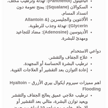
البانثينول (Panthenol): تهدئة وترطيب مكثف.
السكوالان (Squalane): يمنح نعومة دون
انسداد المسام.
الألانتوين والجليسرين (Allantoin &
Glycerin): تهدئة وجذب للرطوبة.
الأدينوسين (
Adenosine
): مضاد للتجاعيد
ومهدئ للبشرة.
دواعي الاستخدام
علاج الجفاف والتقشر.
ترطيب البشرة الحساسة أو المجهدة.
إعادة التوازن بعد التقشير أو العلاجات القوية.
اهم مميزات سيروم ايكوال بيري الأزرق – Hyaltoin
Flooding
ترطيب علاجي عميق يعالج الجفاف والتقشر
ويعيد توازن البشرة، مثالي بعد التقشير أو
الإرهاق, خاصه مع تواجد 10 انواع من حمض