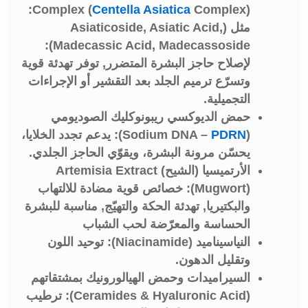
):
Complex (
Centella Asiatica
Complex
مثل (Asiaticoside, Asiatic Acid,
Madecassic Acid, Madecassoside):
لإصلاح حاجز البشرة المتضرر, توفر تهدئة قوية
وتسرّع ترميم الجلد بعد التقشير أو الإجراءات
التجميلية.
حمض الديوكسي ريبونوكليك الصوديومي
(Sodium DNA –
PDRN
): يدعم تجدد الخلايا،
يحسّن مرونة البشرة، ويقوّي الحاجز الجلدي.
الأرتميسيا (الشيح) Artemisia Extract
(Mugwort): خصائص قوية مضادة للالتهاب
والبكتيريا, تهدئة الحكة والتهيّج, مناسبة للبشرة
الحساسة والمعرّضة لحب الشباب
النياسيناميد (Niacinamide): توحيد اللون
وتقليل الدهون.
السيراميدات وحمض الهيالورونيك بمشتقاتهم
(Ceramides & Hyaluronic Acid): ترطيب