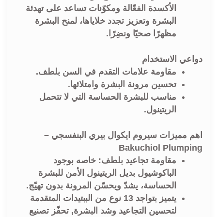
الأكسدة الفعّالة ومكوّنات تساعد على تهدئة
البشرة وتعزيز تجدد خلاياها، لمنح البشرة
مظهرًا صحيًا ونضِرًا.
دواعي الاستخدام
مقاومة علامات التقدم في السن بلطف.
تحسين مرونة البشرة وامتلائها.
مناسب للبشرة الحساسة التي لا تتحمل
الريتينول.
اهم مميزات سيروم ايكوال بيري البنفسجي –
Bakuchiol Plumping
مقاومة تجاعيد بلطف: خاصه بوجود
الباكوشيول بديل الريتينول الأمن للبشرة
الحساسة، يشدّ ويحسّن المرونة بدون تهيّج.
يتميز بتواجد 13 نوع من الببتيدات المتقدمة
لتحسين التجاعيد وشد البشرة, تحفّز تصنيع