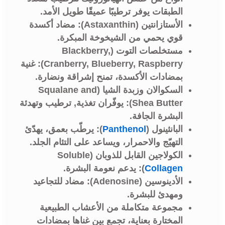
الطبقات يوفر ترطيبًا عميقًا طويل الأمد.
الأستازانتين (Astaxanthin):
مضاد أكسدة
قوي يحمي من الشيخوخة المبكرة.
مستخلصات التوت (Blackberry,
Cranberry, Blueberry, Raspberry):
غنية
بمضادات الأكسدة، تمنح إشراقة ونضارة.
السكوالان وزبدة الشيا (
Squalane and
Shea Butter
): يوفّران تغذية, ترطيب وتهدئة
البشرة الجافة.
البانثينول (
Panthenol
): يرطّب بعمق، يهدّئ
التهيّج والاحمرار، ويساعد على التئام الجلد.
الكولاجين القابل للذوبان (Soluble
Collagen
): يدعم نعومة البشرة.
الأدينوسين (
Adenosine
): مضاد للتجاعيد
ومهدئ للبشرة.
مجموعة متكاملة من الأعشاب الطبيعية
المختارة بعناية، تجمع بين غناها بمضادات