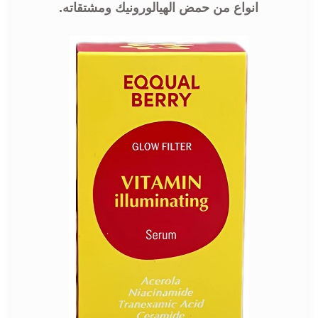
انواع من حمض الهيالورونيك ومشتقاته.