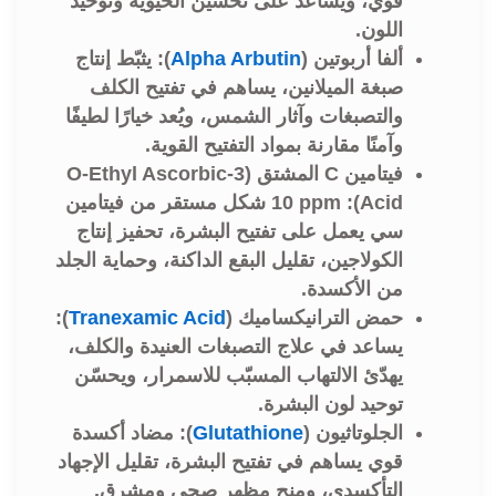
قوي، ويساعد على تحسين الحيوية وتوحيد
اللون.
ألفا أربوتين
(
Alpha Arbutin
): يثبّط إنتاج
صبغة الميلانين، يساهم في تفتيح الكلف
والتصبغات وآثار الشمس، ويُعد خيارًا لطيفًا
وآمنًا مقارنة بمواد التفتيح القوية.
فيتامين C
المشتق (3‑O‑Ethyl Ascorbic
Acid): 10 ppm شكل مستقر من فيتامين
سي يعمل على تفتيح البشرة، تحفيز إنتاج
الكولاجين، تقليل البقع الداكنة، وحماية الجلد
من الأكسدة.
حمض الترانيكساميك (
Tranexamic Acid
):
يساعد في علاج التصبغات العنيدة والكلف،
يهدّئ الالتهاب المسبّب للاسمرار، ويحسّن
توحيد لون البشرة.
الجلوتاثيون (
Glutathione
): مضاد أكسدة
قوي يساهم في تفتيح البشرة، تقليل الإجهاد
التأكسدي، ومنح مظهر صحي ومشرق.