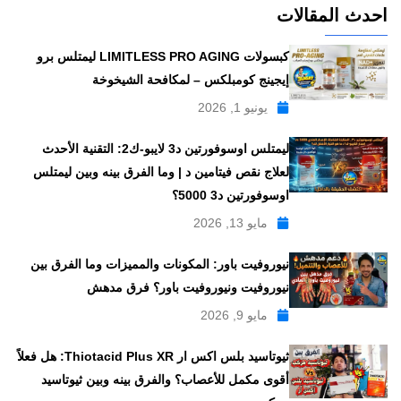
احدث المقالات
كبسولات LIMITLESS PRO AGING ليمتلس برو
إيجينج كومبلكس – لمكافحة الشيخوخة
يونيو 1, 2026
ليمتلس اوسوفورتين د3 لايبو-ك2: التقنية الأحدث
لعلاج نقص فيتامين د | وما الفرق بينه وبين ليمتلس
اوسوفورتين د3 5000؟
مايو 13, 2026
نيوروفيت باور: المكونات والمميزات وما الفرق بين
نيوروفيت ونيوروفيت باور؟ فرق مدهش
مايو 9, 2026
ثيوتاسيد بلس اكس ار Thiotacid Plus XR: هل فعلاً
أقوى مكمل للأعصاب؟ والفرق بينه وبين ثيوتاسيد