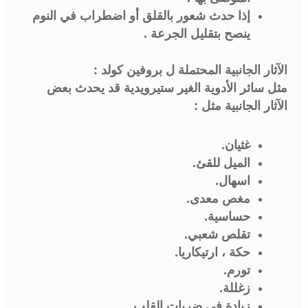
إذا حدث شعور بالقلق أو اضطراب في النوم
ينصح بتقليل الجرعة .
الآثار الجانبية المحتملة ل بروفين كولد :
مثل سائر الأدوية الغير ستيرويدية قد يحدث بعض
الآثار الجانبية مثل :
غثيان.
الميل للقئ.
اسهال.
مغص معدی.
حساسية.
تقلص شعبي.
حكة ، ارتيكاريا.
تورم.
زغللة.
زيادة في ضربات القلب.