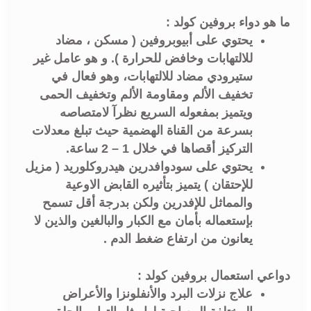
ما هو دواء بروفين كولد :
يحتوي على أبيوبروفين ( مسكن ، مضاد
للالتهابات وخافض للحرارة ). و هو عامل غير
ستيرودي مضاد للالتهابات، وهو فعال في
تخفيف الألم ومقاومة الألم وتخفيف الحمى
ويتميز بمفعوله السريع نظرآ لامتصاصه
بسرعة من القناة الهضمية حيث تبلغ معدلات
التركيز أقصاها في خلال 1 – 2 ساعة.
يحتوي على سودوافدرين هيدروكلوريد ( مزيل
للإحتقان ) يتميز بتأثيره القابض الاوعية
والمماثل للإفدرين ولكن بدرجة أقل تسمح
بإستعماله بأمان مع الكبار والبالغين والذين لا
يعانون من ارتفاع ضغط الدم .
دواعي استعمال بروفين كولد :
علاج نزلات البرد والأنفلونزا والأعراض