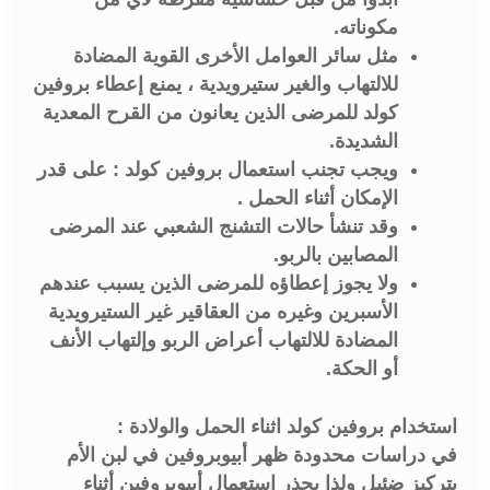
مكوناته.
مثل سائر العوامل الأخرى القوية المضادة
للالتهاب والغير ستيرويدية ، يمنع إعطاء بروفين
كولد للمرضى الذين يعانون من القرح المعدية
الشديدة.
ويجب تجنب استعمال بروفين كولد : على قدر
الإمكان أثناء الحمل .
وقد تنشأ حالات التشنج الشعبي عند المرضى
المصابين بالربو.
ولا يجوز إعطاؤه للمرضى الذين يسبب عندهم
الأسبرين وغيره من العقاقير غير الستيرويدية
المضادة للالتهاب أعراض الربو وإلتهاب الأنف
أو الحكة.
استخدام بروفين كولد اثناء الحمل والولادة :
في دراسات محدودة ظهر أبيوبروفين في لبن الأم
بتركيز ضئيل ولذا يحذر استعمال أبيوبروفين أثناء