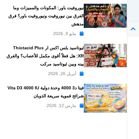
نيوروفيت باور: المكونات والمميزات وما
الفرق بين نيوروفيت ونيوروفيت باور؟ فرق
مدهش
مايو 9, 2026
ثيوتاسيد بلس اكس ار Thiotacid Plus
XR: هل فعلاً أقوى مكمل للأعصاب؟ والفرق
بينه وبين ثيوتاسيد مركب
أبريل 26, 2026
فيتا د3 4000 وحدة دولية Vita D3 4000 IU
شرائح فموية سريعة الذوبان
مارس 12, 2026