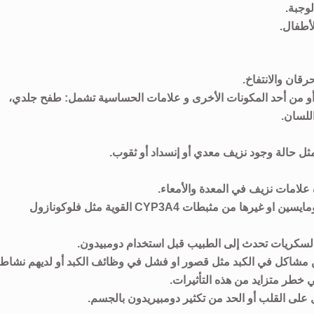
لوجبة.
لأطفال.
قان والانتفاخ.
 أو من أحد المكونات الأخرى و علامات الحساسية تشمل: طفح جلدي،
للسان.
ثل حالة وجود نزيف معدي أو إنسداد أو ثقوب.
علامات نزيف في المعدة والأمعاء.
لايستخدم دومبيدون مع الادويه التالية: كيتوكونازول واريثرومايسين او غيرها من مثبطات CYP3A4 القوية مثل فلوكونازول
ض السكريات تحدث إلى الطبيب قبل استخدام دومبيدون.
 مشاكل في الكبد مثل قصور او فشل في وظائف الكبد أو لديهم نشاط
 خطر متزايد من هذه التأثيرات.
ل على القلب أو الحد من تكثير دومبيريدون بالجسم.