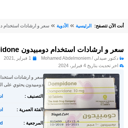
أنت الآن تتصفح:
الرئيسية
الأدوية
سعر و ارشادات استخدام دومبيدون Dompidone لعلاج 
سعر و ارشادات استخدام دومبيدون Dompidone لعلاج القيء و الغثيان
دكتور صيدلي / Mohamed Abdelmoniem
1 فبراير ,2021
اخر تحديث بتاريخ 4 فبراير، 2024
دومبيدون يحتوي على الم
التصنيف :
اد
الفئة العمرية :
اد
المرجعية :
d