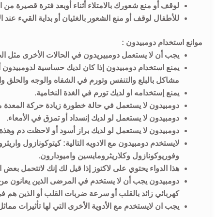
لوقف أو منع شعورك بالامتلاء أثناء أوبعد فترة قصيرة من ا
للأطفال لوقف أو منع الشعور بالغثيان أو بداية القيء عند ا
موانع استخدام دومبيدون :
يجب أن لا يستعمل دومبيريدون في الحالات الأخرى مثل الحر
يمنع استخدام دومبيدون إذا كان لديك حساسية لدومبيدون
مشاكل بالبلع والتنفس وتورم في الشفاه والوجه والحلق وا
يمنع إستخدامه او لديك تورم في الغدة النخامية.
دومبيدون لا يستعمل في حالة خطورة زيادة حركة المعدة م
دومبيدون لا يستعمل لو لديك إنسداد أو تمزق في الأمعاء.
دومبيدون لا يستعمل لو لديك براز أسود أو لاحظت دم وهذة 
وفوريوكونازول وكلاريثرومايسين واميودارون.
هذا الدواء يحتوي على لاكتوز إذا قيل لك إنك لاتتحمل بع
دومبيدون يجب أن لا يستخدم في المرضى الذين يعانون من
كهربائي زائد بالقلب أو سرعة ضربات القلب أو الذين هم في
يجب ان لايستخدم مع الأدوية الأخرى التي لها تأثيرات مماث