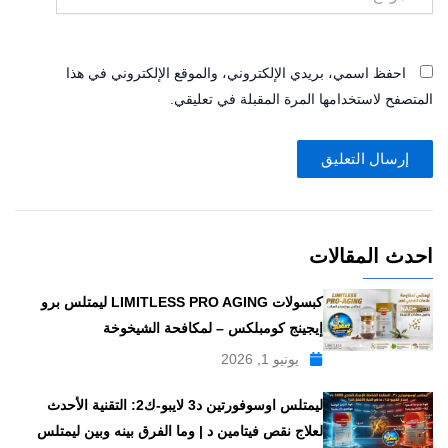
احفظ اسمي، بريدي الإلكتروني، والموقع الإلكتروني في هذا
المتصفح لاستخدامها المرة المقبلة في تعليقي.
احدث المقالات
كبسولات LIMITLESS PRO AGING ليمتلس برو
إيجينج كومبلكس – لمكافحة الشيخوخة
يونيو 1, 2026
ليمتلس اوسوفورتين د3 لايبو-ك2: التقنية الأحدث
لعلاج نقص فيتامين د | وما الفرق بينه وبين ليمتلس