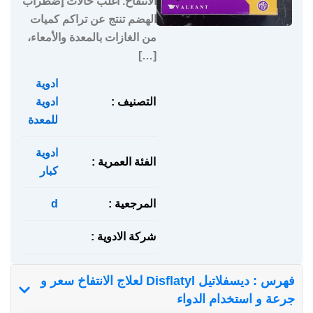
الانتفاخ. أغلب حالات إضطراب
الهضم تنتج عن تراكم كميات
من الغازات بالمعدة والأمعاء،
[…]
ادوية
,
التصنيف :
ادوية
للمعدة
ادوية
الفئة العمرية :
كبار
المرجعية :
d
شركة الادوية :
فهرس : ديسفلاتيل Disflatyl لعلاج الانتفاخ سعر و
جرعة و استخدام الدواء