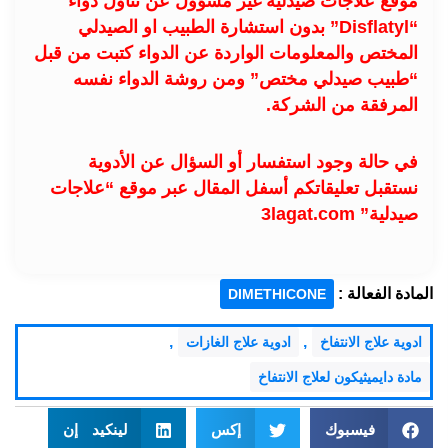
موقع علاجات صيدلية غير مسؤول عن تناول دواء
“Disflatyl” بدون استشارة الطبيب او الصيدلي
المختص والمعلومات الواردة عن الدواء كتبت من قبل
“طبيب صيدلي مختص” ومن روشة الدواء نفسه
المرفقة من الشركة.
في حالة وجود استفسار أو السؤال عن الأدوية
نستقبل تعليقاتكم أسفل المقال عبر موقع “علاجات
صيدلية” 3lagat.com
المادة الفعالة :
DIMETHICONE
,
,
ادوية علاج الانتفاخ
ادوية علاج الغازات
مادة دايميثيكون لعلاج الانتفاخ
فيسبوك
إكس
لينكيد إن