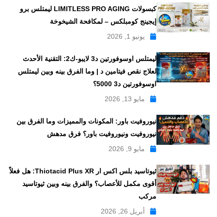
كبسولات LIMITLESS PRO AGING ليمتلس برو
إيجينج كومبلكس – لمكافحة الشيخوخة
يونيو 1, 2026
ليمتلس اوسوفورتين د3 لايبو-ك2: التقنية الأحدث
لعلاج نقص فيتامين د | وما الفرق بينه وبين ليمتلس
اوسوفورتين د3 5000؟
مايو 13, 2026
نيوروفيت باور: المكونات والمميزات وما الفرق بين
نيوروفيت ونيوروفيت باور؟ فرق مدهش
مايو 9, 2026
ثيوتاسيد بلس اكس ار Thiotacid Plus XR: هل فعلاً
أقوى مكمل للأعصاب؟ والفرق بينه وبين ثيوتاسيد
مركب
أبريل 26, 2026