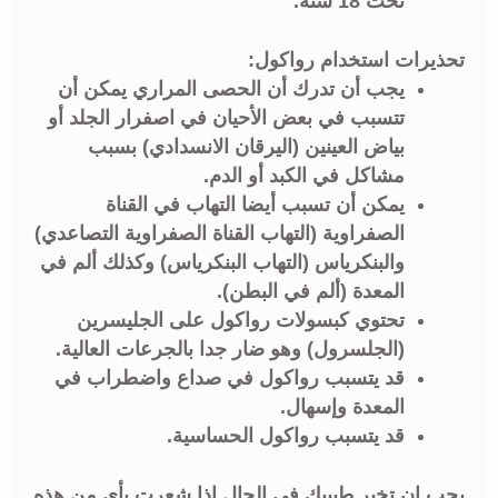
تحت 18 سنة.
تحذيرات استخدام رواكول:
يجب أن تدرك أن الحصى المراري يمكن أن
تتسبب في بعض الأحيان في اصفرار الجلد أو
بياض العينين (اليرقان الانسدادي) بسبب
مشاكل في الكبد أو الدم.
يمكن أن تسبب أيضا التهاب في القناة
الصفراوية (التهاب القناة الصفراوية التصاعدي)
والبنكرياس (التهاب البنكرياس) وكذلك ألم في
المعدة (ألم في البطن).
تحتوي كبسولات رواكول على الجليسرين
(الجلسرول) وهو ضار جدا بالجرعات العالية.
قد يتسبب رواكول في صداع واضطراب في
المعدة وإسهال.
قد يتسبب رواكول الحساسية.
يجب ان تخبر طبيبك في الحال إذا شعرت بأي من هذه