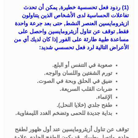
(1) ردود فعل تحسسية خطيرة, يمكن أن تحدث
تفاعلات الحساسية لدى الأشخاص الذين يتناولون
ازيثرومايسين العنصر النشط, حتى بعد جرعة واحدة
فقط, توقف عن تناول أزيثرومايسين واحصل على
مساعدة طبية طارئة على الفور إذا كان لديك أي من
الأعراض التالية لرد فعل تحسسي شديد:
صعوبة في التنفس أو البلع.
تورم الشفتين واللسان والوجه.
ضيق في الحلق وبحة في الصوت.
ضربات القلب السريعة.
الإغماء.
طفح جلدي (خلايا النحل).
بداية جديدة للحمى وتضخم الغدد الليمفاوية.
توقف عن تناول أزيثرومايسين عند أول ظهور لطفح
جلدي واتصل بطبيبك, قد يكون الطفح الجلدي علامة