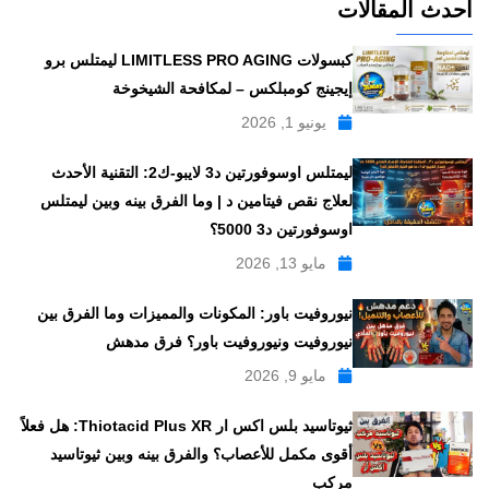
احدث المقالات
كبسولات LIMITLESS PRO AGING ليمتلس برو
إيجينج كومبلكس – لمكافحة الشيخوخة
يونيو 1, 2026
ليمتلس اوسوفورتين د3 لايبو-ك2: التقنية الأحدث
لعلاج نقص فيتامين د | وما الفرق بينه وبين ليمتلس
اوسوفورتين د3 5000؟
مايو 13, 2026
نيوروفيت باور: المكونات والمميزات وما الفرق بين
نيوروفيت ونيوروفيت باور؟ فرق مدهش
مايو 9, 2026
ثيوتاسيد بلس اكس ار Thiotacid Plus XR: هل فعلاً
أقوى مكمل للأعصاب؟ والفرق بينه وبين ثيوتاسيد
مركب