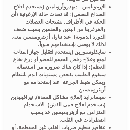
الإرغوتامين ، ديهدروأروتامين (يستخدم لعلاج
الصداع النصفي): قد تحدث حالة الإرغوتية (أي
الحكة في الأطراف, تشنجات العضلات
والغرغرينا من اليدين والقدمين بسبب ضعف
الدورة الدموية), عند تناول أزيثروميسين معه,
لذلك لا يوصى بإستخدامهم سويآ.
سايكلوسبورين (يستخدم لتقليل جهاز المناعة
لمنع وعلاج رفض الجسم للعضو أو زرع نخاع
العظم): إذا كان هناك ضرورة من استعماله
سيقوم الطبيب بفحص مستويات الدم بانتظام
ويمكن ضبط الجرعة, عند إستخدامه مع
أزيثروميسين.
سيسابرايد (لعلاج مشاكل المعدة), تيرافينيدين
(يستخدم لعلاج حمى القش): الاستخدام
المتزامن مع أزيثروميسين قد يسبب
اضطرابات في القلب.
عقاقير تنظيم ضربات القلب غير المنتظمة, أو