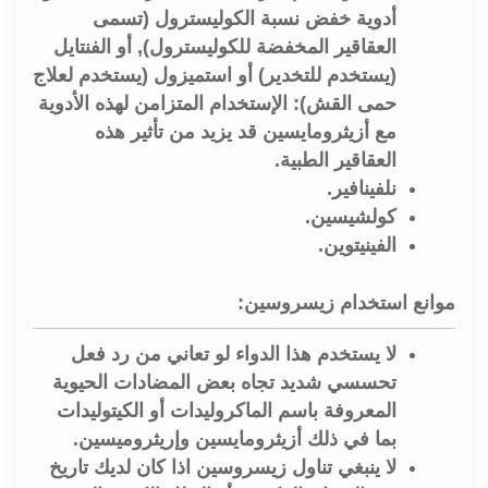
أدوية خفض نسبة الكوليسترول (تسمى
العقاقير المخفضة للكوليسترول), أو الفنتايل
(يستخدم للتخدير) أو استميزول (يستخدم لعلاج
حمى القش): الإستخدام المتزامن لهذه الأدوية
مع أزيثرومايسين قد يزيد من تأثير هذه
العقاقير الطبية.
نلفينافير.
كولشيسين.
الفينيتوين.
موانع استخدام زيسروسين:
لا يستخدم هذا الدواء لو تعاني من رد فعل
تحسسي شديد تجاه بعض المضادات الحيوية
المعروفة باسم الماكروليدات أو الكيتوليدات
بما في ذلك أزيثرومايسين وإريثروميسين.
لا ينبغي تناول زيسروسين اذا كان لديك تاريخ