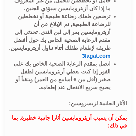
حامل أو تخططين للحمل, من غير المعروف
ما إذا كان أزيثرومايسين سيؤذي الجنين.
ترضعين طفلك رضاعة طبيعية أو تخططين
للرضاعة الطبيعية, تم الإبلاغ عن أن
أزيثرومايسين يمر إلى لبن الثدي, تحدثي إلى
مقدم الرعاية الصحية الخاص بك حول أفضل
طريقة لإطعام طفلك أثناء تناول أزيثرومايسين.
3lagat.com
اتصل بمقدم الرعاية الصحية الخاص بك على
الفور إذا كنت تعطي أزيثرومايسين لطفل
صغير (أقل من 6 أسابيع من العمر) ويتقيأ أو
يصبح سريع الانفعال عند إطعامه.
الآثار الجانبية لزيسروسين:
يمكن أن يسبب أزيثرومايسين أثارا جانبية خطيرة, بما
في ذلك: