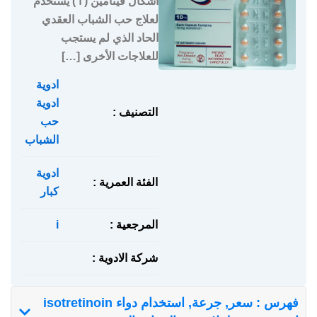
أشكال فيتامين ( أ ) يستخدم
لعلاج حب الشباب العقدي
الحاد الذي لم يستجب
للعلاجات الأخرى […]
ادوية
,
ادوية
التصنيف :
حب
الشباب
ادوية
الفئة العمرية :
كبار
المرجعية :
i
شركة الادوية :
فهرس : سعر, جرعة, استخدام دواء isotretinoin