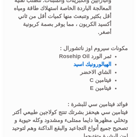
والبارابين والكبريتات والمثبتات. تتطلب تقنية
المعالجة الباردة الخاصة استهلاك طاقة ومياه
أقل بكثير وتنبعث منها كميات أقل من ثاني
أكسيد الكربون ، مما يوفر بصمة كربونية
أصغر.
مكونات سيروم اوز ناتشورال :
ثمر الورد Rosehip Oil
الهيالورونيك اسيد
الشاي الاخضر
فيتامين C
فيتامين E
فوائد فيتامين سي للبشرة :
فيتامين سي هيحفز بشرتك تنتج كولاجين طبيعي أكتر
وتخلي مظهرها دايما ممتلىء ومشدود وكله حيوية و
تصحيح جميع أنواع التجاعيد والبقع الداكنة وهم لتوحيد
لون البشرة وتفتيحها.