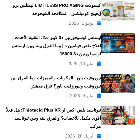
كبسولات LIMITLESS PRO AGING ليمتلس برو
إيجينج كومبلكس – لمكافحة الشيخوخة
يونيو 1, 2026
ليمتلس اوسوفورتين د3 لايبو-ك2: التقنية الأحدث
لعلاج نقص فيتامين د | وما الفرق بينه وبين ليمتلس
اوسوفورتين د3 5000؟
مايو 13, 2026
نيوروفيت باور: المكونات والمميزات وما الفرق بين
نيوروفيت ونيوروفيت باور؟ فرق مدهش
مايو 9, 2026
ثيوتاسيد بلس اكس ار Thiotacid Plus XR: هل فعلاً
أقوى مكمل للأعصاب؟ والفرق بينه وبين ثيوتاسيد
مركب
أبريل 26, 2026