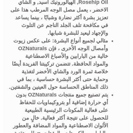
Rosehip Oil, الهيالورونيك اسيد, و الشاي
الاخضر ، يعمل مصل الوجه المرطب هذا على
تعزيز بشرة أكثر نضارة وشبابًا ، بينما يساعد
في مكافحة تلف الجلد الناجم عن التلوث
والإجهاد ليعيد للبشرة شبابها.
مثالي لجميع أنواع البشرة: على عكس زيوت
وأمصال الوجه الأخرى ، فإن OZNaturals
خالية من البارابين والأصباغ الاصطناعية
والمواد الحافظة. تتضمن تركيبتنا الفريدة أيضًا
خلاصة ثمرة الورد والشاي الأخضر لتغذية
وحماية حتى أكثر البشرة حساسية ، بما في
ذلك المناطق الحساسة حول العينين والشفتين.
يتم تصنيع جميع منتجات OZNaturals بدون
أي حرارة إضافية أو بتروكيماويات للحفاظ
على فعالية المكونات الرئيسية الطبيعية
للحصول على نتيجة أكثر فعالية. خالٍ من
الألوان الاصطناعية والمواد المضافة والعطور