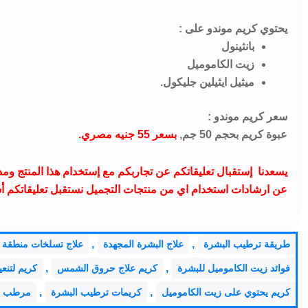
يحتوي كريم موندو على :
بانثينول
زيت الكاموميل
ميثيل ايثيلين جليكول.
سعر كريم موندو :
عبوة كريم بحجم 50 جم,
بسعر 55 جنيه مصري.
يسعدنا إستقبال تعليقاتكم عن تجاربكم مع إستخدام هذا المنتج و
عن ارشادات استخدام اي من منتجات التجميل نستقبل تعليقاتكم أسفل ال
,
,
طريقة ترطيب البشرة
علاج البشرة المجهدة
علاج تسلخات منطقة 
,
,
فوائد زيت الكاموميل للبشرة
كريم علاج حروق الشمس
كريم لتنعي
,
,
كريم يحتوي على زيت الكاموميل
كريمات ترطيب البشرة
مرطب ل