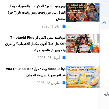
نيوروفيت باور: المكونات والمميزات وما
الفرق بين نيوروفيت ونيوروفيت باور؟ فرق
مدهش
مايو 9, 2026
ثيوتاسيد بلس اكس ار Thiotacid Plus
XR: هل فعلاً أقوى مكمل للأعصاب؟ والفرق
بينه وبين ثيوتاسيد مركب
أبريل 26, 2026
فيتا د3 4000 وحدة دولية Vita D3 4000 IU
شرائح فموية سريعة الذوبان
مارس 12, 2026
نول،