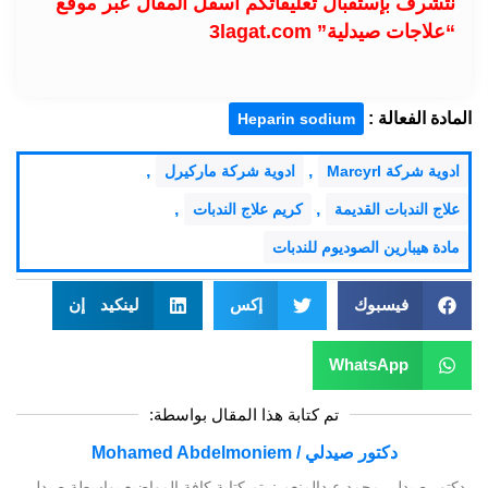
نتشرف بإستقبال تعليقاتكم أسفل المقال عبر موقع
“علاجات صيدلية” 3lagat.com
المادة الفعالة :
Heparin sodium
,
,
ادوية شركة Marcyrl
ادوية شركة ماركيرل
,
,
علاج الندبات القديمة
كريم علاج الندبات
مادة هيبارين الصوديوم للندبات
فيسبوك
إكس
لينكيد إن
WhatsApp
تم كتابة هذا المقال بواسطة:
دكتور صيدلي / Mohamed Abdelmoniem
دكتور صيدلي محمد عبدالمنعم : يتم كتابة كافة المواضيع بواسطة صيدلي