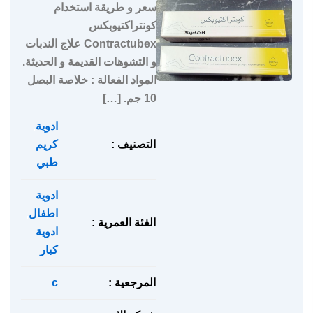
سعر و طريقة استخدام
كونتراكتيوبكس
Contractubex علاج الندبات
و التشوهات القديمة و الحديثة.
المواد الفعالة : خلاصة البصل
10 جم. […]
ادوية
,
التصنيف :
كريم
طبي
ادوية
اطفال
,
الفئة العمرية :
ادوية
كبار
المرجعية :
c