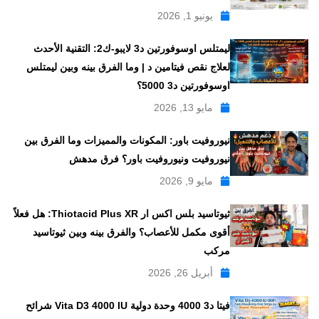
يونيو 1, 2026
ليمتلس اوسوفورتين د3 لايبو-ك2: التقنية الأحدث
لعلاج نقص فيتامين د | وما الفرق بينه وبين ليمتلس
اوسوفورتين د3 5000؟
مايو 13, 2026
نيوروفيت باور: المكونات والمميزات وما الفرق بين
نيوروفيت ونيوروفيت باور؟ فرق مدهش
مايو 9, 2026
ثيوتاسيد بلس اكس ار Thiotacid Plus XR: هل فعلاً
أقوى مكمل للأعصاب؟ والفرق بينه وبين ثيوتاسيد
مركب
أبريل 26, 2026
فيتا د3 4000 وحدة دولية Vita D3 4000 IU شرائح