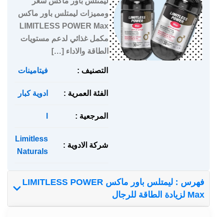
ليمتلس باور ماكس سعر
ومميزات ليمتلس باور ماكس
LIMITLESS POWER Max
مكمل غذائي لدعم مستويات
الطاقة والاداء […]
التصنيف :
فيتامينات
الفئة العمرية :
ادوية كبار
المرجعية :
l
Limitless
شركة الادوية :
Naturals
فهرس : ليمتلس باور ماكس LIMITLESS POWER
Max لزيادة الطاقة للرجال