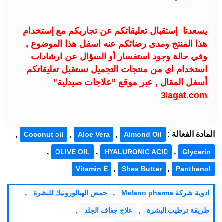
يسعدنا إستقبال تعليقاتكم عن تجاربكم مع إستخدام
هذا المنتج ومدى رضائكم عنه اسفل هذا الموضوع ,
وفي حالة وجود استفسار أو السؤال عن ارشادات
استخدام اي من منتجات التجميل نستقبل تعليقاتكم
أسفل المقال , عبر موقع “علاجات صيدلية”
3lagat.com
المادة الفعالة :
,
,
,
Coconut oil
Aloe Vera
Almond Oil
,
,
,
OLIVE OIL
HYALURONIC ACID
Glycerin
,
,
Vitamin E
Shea Butter
Panthenol
,
,
ادوية شركة Melano pharma
حمض الهيالورونيك للبشرة
,
,
طريقة ترطيب البشرة
علاج جفاف الجلد