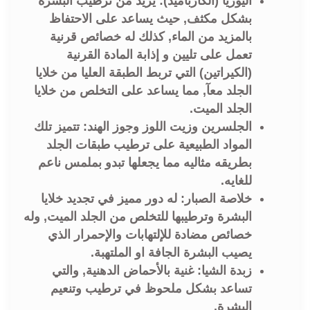
اليوريا (الكارباميد): يزيد من ترطيب البشرة
بشكل مكثف, حيث يساعد على الاحتفاظ
بالمزيد من الماء, كذلك له خصائص قرنية
تعمل على تليين و إذابة المادة القرنية
(الكيراتين) التي تربط الطبقة العليا من خلايا
الجلد معآ, مما يساعد على التخلص من خلايا
الجلد الميت.
الجلسرين وزيت اللوز وجوز الهند: تتميز تلك
المواد الطبيعية على ترطيب طبقات الجلد
بطريقه مثاليه مما يجعلها تبدو بملمس ناعم
للغايه.
خلاصة الصبار: له دور مميز في تجديد خلايا
البشرة وترطيبها للتخلص من الجلد الميت, وله
خصائص مضادة للإلتهابات والإحمرار الذي
يصيب البشرة الجافة او الملتهبة.
زبدة الشيا: غنية بالأحماض الدهنية, والتي
تساعد بشكل ملحوظ في ترطيب وتنعيم
البشرة.