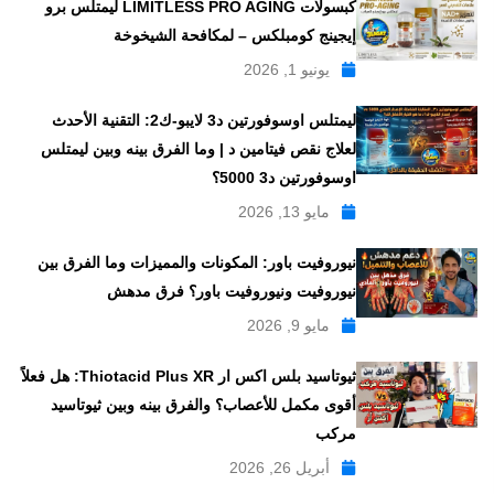
كبسولات LIMITLESS PRO AGING ليمتلس برو
إيجينج كومبلكس – لمكافحة الشيخوخة
يونيو 1, 2026
ليمتلس اوسوفورتين د3 لايبو-ك2: التقنية الأحدث
لعلاج نقص فيتامين د | وما الفرق بينه وبين ليمتلس
اوسوفورتين د3 5000؟
مايو 13, 2026
نيوروفيت باور: المكونات والمميزات وما الفرق بين
نيوروفيت ونيوروفيت باور؟ فرق مدهش
مايو 9, 2026
ثيوتاسيد بلس اكس ار Thiotacid Plus XR: هل فعلاً
أقوى مكمل للأعصاب؟ والفرق بينه وبين ثيوتاسيد
مركب
أبريل 26, 2026